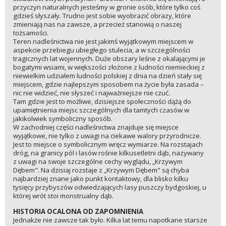
przyczyn naturalnych jesteśmy w gronie osób, które tylko coś
gdzieś słyszały. Trudno jest sobie wyobrazić obrazy, które
zmieniają nas na zawsze, a przecież stanowią o naszej
tożsamości.
Teren nadleśnictwa nie jest jakimś wyjątkowym miejscem w
aspekcie przebiegu ubiegłego stulecia, a w szczególności
tragicznych lat wojennych. Duże obszary leśne z okalającymi je
bogatymi wsiami, w większości złożone z ludności niemieckiej z
niewielkim udziałem ludności polskiej z dnia na dzień stały się
miejscem, gdzie najlepszym sposobem na życie była zasada –
nic nie widzieć, nie słyszeć i najważniejsze nie czuć.
Tam gdzie jest to możliwe, dzisiejsze społeczności dążą do
upamiętnienia miejsc szczególnych dla tamtych czasów w
jakikolwiek symboliczny sposób.
W zachodniej części nadleśnictwa znajduje się miejsce
wyjątkowe, nie tylko z uwagi na ciekawe walory przyrodnicze.
Jest to miejsce o symbolicznym wręcz wymiarze. Na rozstajach
dróg, na granicy pól i lasów rośnie kilkusetletni dąb, nazywany
z uwagi na swoje szczególne cechy wyglądu, „Krzywym
Dębem". Na dzisiaj rozstaje z „Krzywym Dębem" są chyba
najbardziej znane jako punkt kontaktowy, dla blisko kilku
tysięcy przybyszów odwiedzających lasy puszczy bydgoskiej, u
której wrót stoi monstrualny dąb.
HISTORIA OCALONA OD ZAPOMNIENIA
Jednakże nie zawsze tak było. Kilka lat temu napotkane starsze