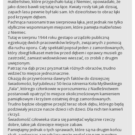
małżeństwo, które przyjechało tutaj z Niemiec, opowiadało, że
jako dzieci bawili się tutaj na łące. Kwiaty rosły tak jak dzisiaj,
zapach lasu pewnie był taki sam. Ich dzieciństwo to obraz łąki
pod krzywym dębem.
Pachnąca nasionami traw sierpniowa łąka, jest jednak nie tylko
idyllicznie wspomnianym miejscem, które pamięta małżeństwo
z Niemiec.
Tutaj w sierpniu 1944 roku gestapo urządziło publiczną
egzekucję dwóch pracowników leśnych, związanych z pomocą
dla ruchu oporu. Cały spektakl popsuł jeden z zamordowanych,
który zbiegł kilkaset metrów przed dębem i oprawcy musieli go
zastrzelić, zamiast widowiskowo wieszać, co zrobili z drugim
uwięzionym.
Patrząc na dąb przez pryzmat tak różnych obrazów, trudno
widzieć to miejsce jednoznacznie.
Okazją do przywrócenia dawnych faktów do dzisiejszej
świadomości, był jubileusz 50-lecia istnienia Koła Myśliwskiego
„Fala", którego członkowie w porozumieniu z Nadleśnictwem
postanowili opatrzyć to miejsce okolicznościowym kamieniem
pamiątkowym i krzyżem ostatniej drogi zamordowanych.
Trudno będzie obojętnie przejść teraz obok dębu, którego będą
podziwiały jeszcze nasze dzieci i ich dzieci. Dla nich ten kamień
i krzyż.
Świadomość człowieka stara się pamiętać wyłącznie rzeczy
dobre, takie jak dziecięce miejsce zabaw.
Pamiętajmy jednak o tych sprawach, które są na drugim końcu
skali, a wówczas zapach lasu może wydać się nam zupełnie