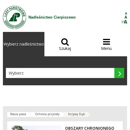
Przejdź do treści
A
A
Nadleśnictwo Cierpiszewo
A
PL


Wybierz nadleśnictwo
Szukaj
Menu

Nasza praca
Ochrona przyrody
Krzywy Dąb
OBSZARY CHRONIONEGO