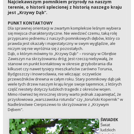
Najciekawszym pomnikiem przyrody na naszym
terenie, o historii splecionej z historią naszego kraju
jest „Krzywy Dąb”.
PUNKT KONTAKTOWY
Dla sprawnej orientacji w zwartym kompleksie leśnym wybiera
się miejsca charakterystyczne. Nie wiedzieć czemu, taką rolę
przypisano jednemu z naszych pomnikowych dębów, który co
prawda jest okazały i majestatyczny w swym wyglądzie, ale
niczym się nie wyróżnia się z pozostałych.
Dąb, o którym mówimy to „Krzywy Dąb" – rosnący w Obrębie
Zawiszyn na skrzyżowaniu dróg. Jest rzeczą niebywałą, że
stanowi on punkt kontaktowy w okresie grzybobrania dla
kilkuset czy nawet tysięcy mieszkańców zarówno Torunia,
Bydgoszczy i Inowrocławia, nie wliczając oczywiście
przewoźników drewna w całym roku. Stary pomnikowy dąb jak
wiele tych drzew naszym kraju kryje swoje tajemnice, z których
część niestety dotyczy ludzkich tragedii z okresów wojen.
Mimo również tej mrocznej strony warto jednak zapamiętać, że
przysłowiowa „warszawska rotunda" czy „toruński Kopernik" w
Nadleśnictwie Cierpiszewo to skrzyżowanie z „Krzywym
Dębem".
ŚWIADEK
Świat
ludzkich