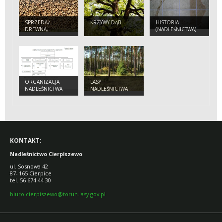
SPRZEDAŻ
KRZYWY DĄB
HISTORIA
DREWNA,
(NADLEŚNICTWA)
SADZONEK I
CHOINEK
ORGANIZACJA
LASY
NADLEŚNICTWA
NADLEŚNICTWA
KONTAKT:
Nadleśnictwo Cierpiszewo
ul. Sosnowa 42
87- 165 Cierpice
tel. 56 674 44 30
biuro.cierpiszewo@torun.lasy.gov.pl