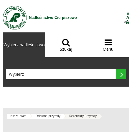
Przejdź do treści
A
A
Nadleśnictwo Cierpiszewo
A
PL


Wybierz nadleśnictwo
Szukaj
Menu

Nasza praca
Ochrona przyrody
Rezerwaty Przyrody